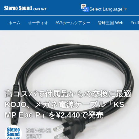
Select Language
▼
ホーム
オーディオ
AV/ホームシアター
管球王国 Web
Yo
高コスパで付属品からの交換に最適
KOJO、メガネ電源ケーブル「KS-
MP Ebe P」を¥2,440で発売
2017-03-21
STAFF