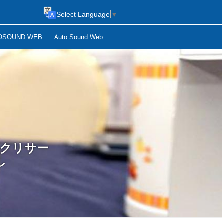
Select Language
▼
OSOUND WEB
Auto Sound Web
ックリサー
ン