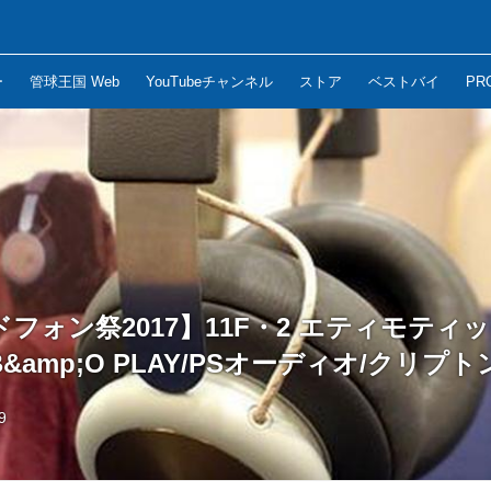
ー
管球王国 Web
YouTubeチャンネル
ストア
ベストバイ
PR
フォン祭2017】11F・2 エティモティ
/B&amp;O PLAY/PSオーディオ/クリプト
9