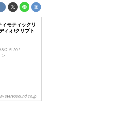
エティモティックリ
オーディオ/クリプト
O PLAY/
トン
w.stereosound.co.jp