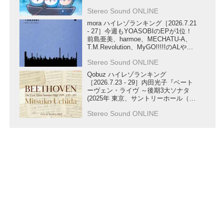
Stereo Sound ONLINE
mora ハイレゾランキング［2026.7.21
- 27］今週もYOASOBIのEPが1位！
前島亜美、harmoe、MECHATU-A、
T.M.Revolution、MyGO!!!!!のALや、
STARGLOW、ReoNa、U-KNOWの
Stereo Sound ONLINE
SG、ハコニワリリィの楽曲もランク
イン！
Qobuz ハイレゾランキング
［2026.7.23 - 29］内田光子『ベート
ーヴェン・ライヴ ～後期3大ソナタ
(2025年 東京、サントリーホール（ラ
イヴ）)』が第1位にランクイン！
Stereo Sound ONLINE