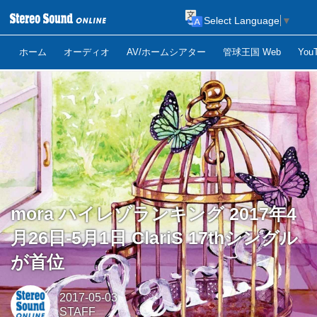
Select Language
▼
ホーム
オーディオ
AV/ホームシアター
管球王国 Web
Yo
mora ハイレゾランキング 2017年4
月26日-5月1日 ClariS 17thシングル
が首位
2017-05-03
STAFF