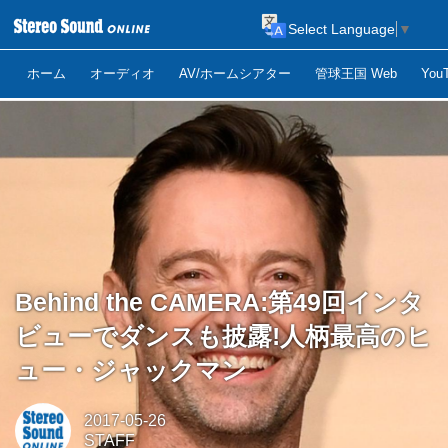
Select Language
▼
ホーム
オーディオ
AV/ホームシアター
管球王国 Web
Yo
Behind the CAMERA:第49回インタ
ビューでダンスも披露!人柄最高のヒ
ュー・ジャックマン
2017-05-26
STAFF