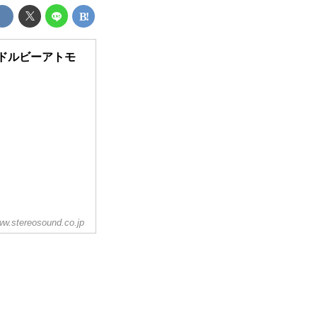
!ドルビーアトモ
w.stereosound.co.jp