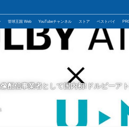
ー
管球王国 Web
YouTubeチャンネル
ストア
ベストバイ
PR
が映像配信事業者として国内初!ドルビーア
1