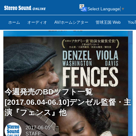
Select Language
▼
ホーム
オーディオ
AV/ホームシアター
管球王国 Web
Yo
今週発売のBDソフト一覧
[2017.06.04-06.10]デンゼル監督・主
演『フェンス』他
2017-06-05
STAFF