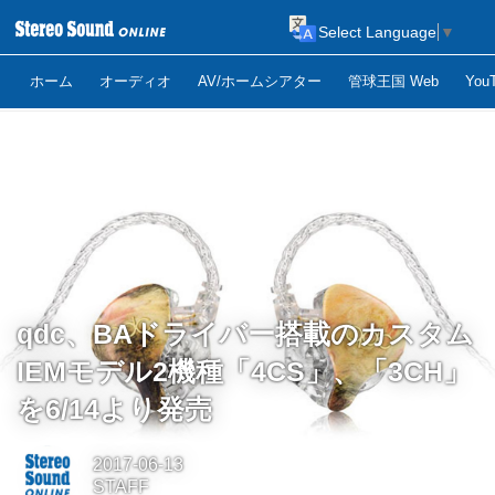
Select Language
▼
ホーム
オーディオ
AV/ホームシアター
管球王国 Web
Yo
qdc、BAドライバー搭載のカスタム
IEMモデル2機種「4CS」、「3CH」
を6/14より発売
2017-06-13
STAFF