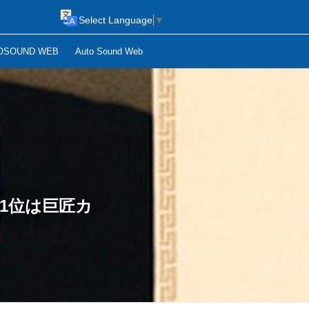
Select Language
▼
OSOUND WEB
Auto Sound Web
日 1位は巨匠カ