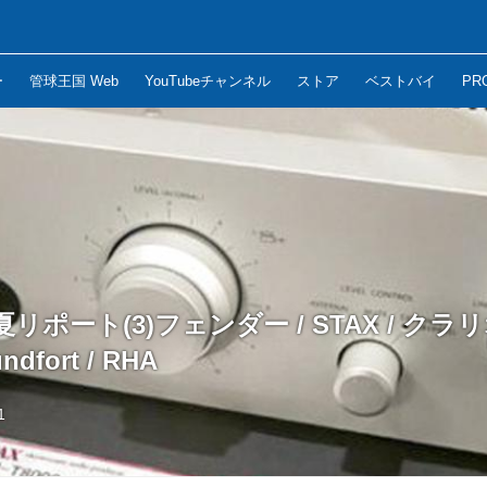
ー
管球王国 Web
YouTubeチャンネル
ストア
ベストバイ
PR
夏リポート(3)フェンダー / STAX / クラリ
dfort / RHA
1