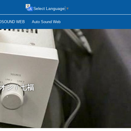
Select Language
▼
OSOUND WEB
Auto Sound Web
オン / 七福