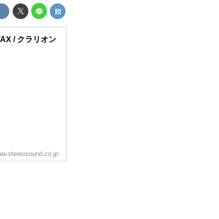
AX / クラリオン
w.stereosound.co.jp