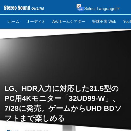
Select Language
▼
ホーム
オーディオ
AV/ホームシアター
管球王国 Web
Yo
LG、HDR入力に対応した31.5型の
PC用4Kモニター「32UD99-W」、
7/28に発売。ゲームからUHD BDソ
フトまで楽しめる