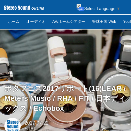
Select Language
▼
ホーム
オーディオ
AV/ホームシアター
管球王国 Web
Yo
ポタフェス2017リポート(16)LEAR /
Meters Music / RHA / FIT / 日本ディ
ックス / Echobox
2017-07-22
STAFF