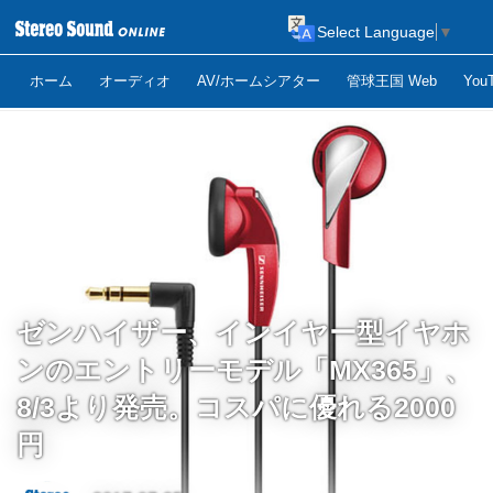
Select Language
▼
ホーム
オーディオ
AV/ホームシアター
管球王国 Web
Yo
ゼンハイザー、インイヤー型イヤホ
ンのエントリーモデル「MX365」、
8/3より発売。コスパに優れる2000
円