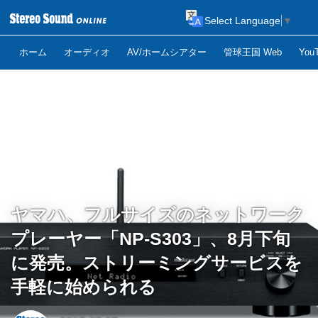
Select Language
▼
ホーム
オーディオ
AV/ホームシアター
管球王国 Web
Yo
ヤマハ、フルサイズのネットワーク
プレーヤー「NP-S303」、8月下旬
に発売。ストリーミングサービスを
手軽に始められる