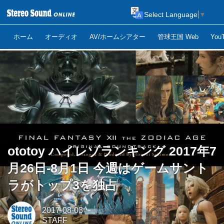
Select Language
▼
ホーム
オーディオ
AV/ホームシアター
管球王国 Web
Yo
ototoy ハイレゾランキング 2017年7
月26日-8月1日 今週はゲームサント
ラがトップ3を独占
2017-08-03
STAFF