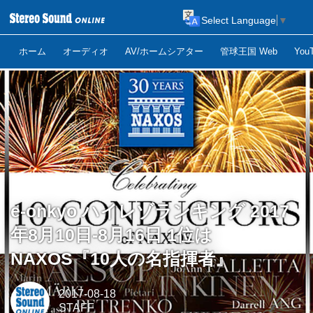
Select Language
▼
ホーム
オーディオ
AV/ホームシアター
管球王国 Web
Yo
e-onkyo ハイレゾランキング 2017
年8月10日-8月16日 1位は
NAXOS『10人の名指揮者』
2017-08-18
STAFF