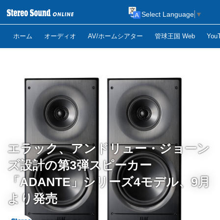
Select Language
▼
ホーム
オーディオ
AV/ホームシアター
管球王国 Web
Yo
エラック、アンドリュー・ジョーン
ズ設計の第3弾スピーカー
「ADANTE」シリーズ4モデル、9月
より発売