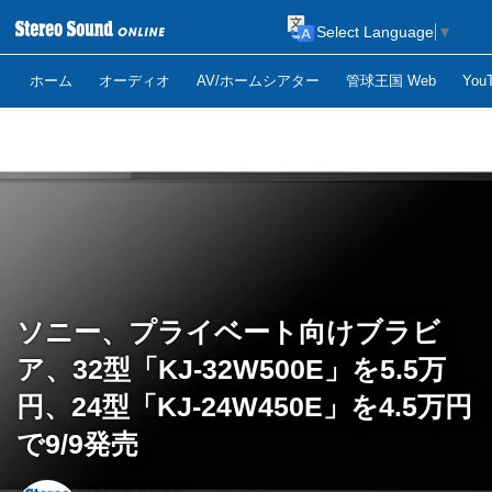
Select Language
▼
ホーム
オーディオ
AV/ホームシアター
管球王国 Web
Yo
ソニー、プライベート向けブラビ
ア、32型「KJ-32W500E」を5.5万
円、24型「KJ-24W450E」を4.5万円
で9/9発売