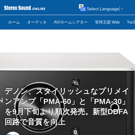
Select Language
▼
ホーム
オーディオ
AV/ホームシアター
管球王国 Web
Yo
デノン、スタイリッシュなプリメイ
ンアンプ「PMA-60」と「PMA-30」
を9月下旬より順次発売。新型DDFA
回路で音質を向上