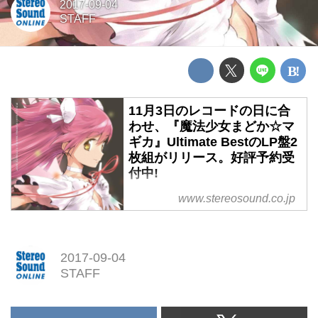
2017-09-04
STAFF
11月3日のレコードの日に合
わせ、『魔法少女まどか☆マ
ギカ』Ultimate BestのLP盤2
枚組がリリース。好評予約受
付中!
11月3日のレコードの日に合わ
www.stereosound.co.jp
せ、『魔法少女まどか☆マギカ』
Ultimate BestのLP盤2枚組がリリ
ース。好評予約受付中!
2017-09-04
STAFF