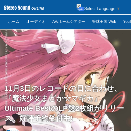
Select Language
▼
ホーム
オーディオ
AV/ホームシアター
管球王国 Web
Yo
11月3日のレコードの日に合わせ、
『魔法少女まどか☆マギカ』
Ultimate BestのLP盤2枚組がリリー
ス。好評予約受付中!