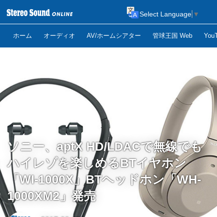
Select Language
▼
ホーム
オーディオ
AV/ホームシアター
管球王国 Web
Yo
ソニー、aptX HD/LDACで無線でも
ハイレゾを楽しめるBTイヤホン
「WI-1000X」BTヘッドホン「WH-
1000XM2」発売