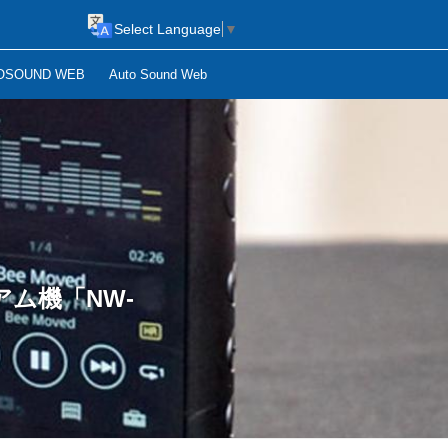
Select Language
▼
OSOUND WEB
Auto Sound Web
ム機「NW-