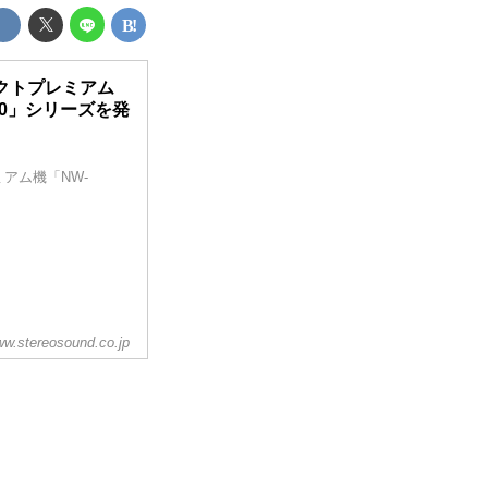
クトプレミアム
40」シリーズを発
アム機「NW-
w.stereosound.co.jp