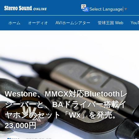
Select Language
▼
ホーム
オーディオ
AV/ホームシアター
管球王国 Web
Yo
Westone、MMCX対応Bluetoothレ
シーバーと、BAドライバー搭載イ
ヤホンのセット「Wx」を発売。
23,000円