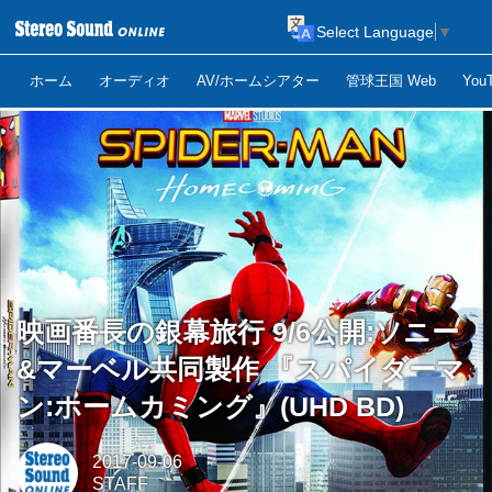
Select Language
▼
ホーム
オーディオ
AV/ホームシアター
管球王国 Web
Yo
映画番長の銀幕旅行 9/6公開:ソニー
&マーベル共同製作 『スパイダーマ
ン:ホームカミング』(UHD BD)
2017-09-06
STAFF