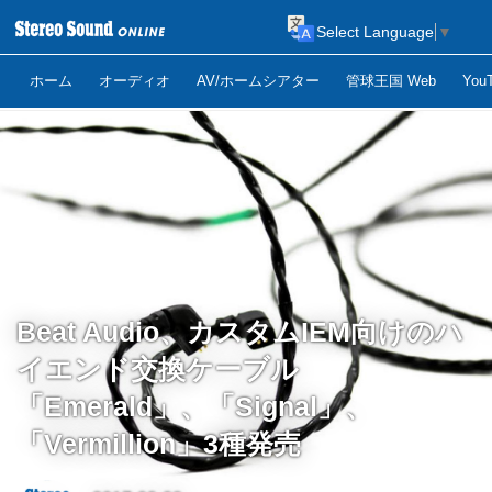
Select Language
▼
ホーム
オーディオ
AV/ホームシアター
管球王国 Web
Yo
Beat Audio、カスタムIEM向けのハ
イエンド交換ケーブル
「Emerald」、「Signal」、
「Vermillion」3種発売