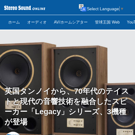
Select Language
▼
ホーム
オーディオ
AV/ホームシアター
管球王国 Web
Yo
英国タンノイから、70年代のテイス
トと現代の音響技術を融合したスピ
ーカー「Legacy」シリーズ、3機種
が登場