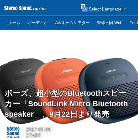
Select Language
▼
ホーム
オーディオ
AV/ホームシアター
管球王国 Web
Yo
ボーズ、超小型のBluetoothスピー
カー「SoundLink Micro Bluetooth
speaker」、9月22日より発売
2017-09-08
STAFF