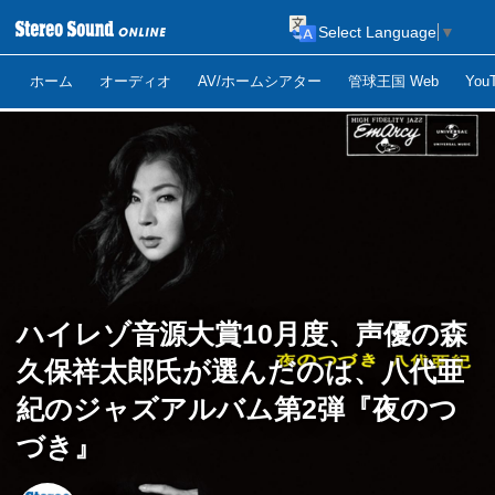
Select Language
▼
ホーム
オーディオ
AV/ホームシアター
管球王国 Web
Yo
ハイレゾ音源大賞10月度、声優の森
久保祥太郎氏が選んだのは、八代亜
紀のジャズアルバム第2弾『夜のつ
づき』