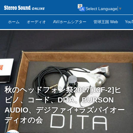
Select Language
▼
ホーム
オーディオ
AV/ホームシアター
管球王国 Web
Yo
秋のヘッドフォン祭2017[13F-2]ヒ
ビノ、コード、DITA、BURSON
AUDIO、デジファイ+ラズパイオー
ディオの会