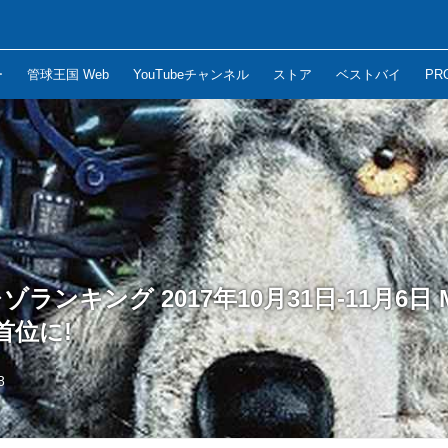
ー
管球王国 Web
YouTubeチャンネル
ストア
ベストバイ
PR
ゾランキング 2017年10月31日-11月6日 M
が首位に!
8