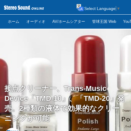
Select Language
▼
ホーム
オーディオ
AV/ホームシアター
管球王国 Web
Yo
接点クリーナー、Trans-Music
Device「TMD-10」、「TMD-20」発
売。2種類の液体で効果的なクリー
ニングが可能