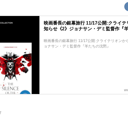
映画番長の銀幕旅行 11/17公開:クライ
知らせ《2》ジョナサン・デミ監督作『
映画番長の銀幕旅行 11/17公開:クライテリオン
ョナサン・デミ監督作『羊たちの沈黙』
ww
7