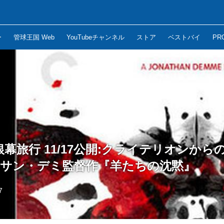
ー
管球王国 Web
YouTubeチャンネル
ストア
ベストバイ
PR
幕旅行 11/17公開:クライテリオンから
ナサン・デミ監督作『羊たちの沈黙』
7