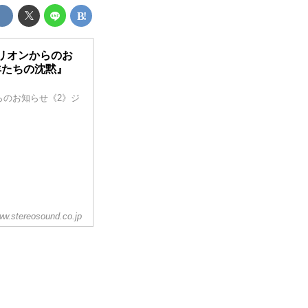
テリオンからのお
羊たちの沈黙』
からのお知らせ《2》ジ
w.stereosound.co.jp