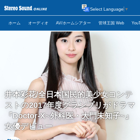
Select Language
▼
ホーム
オーディオ
AV/ホームシアター
管球王国 Web
Yo
井本彩花/全日本国民的美少女コンテ
ストの2017年度グランプリがドラマ
『Doctor-X~外科医・大門未知子~』
女優デビュー