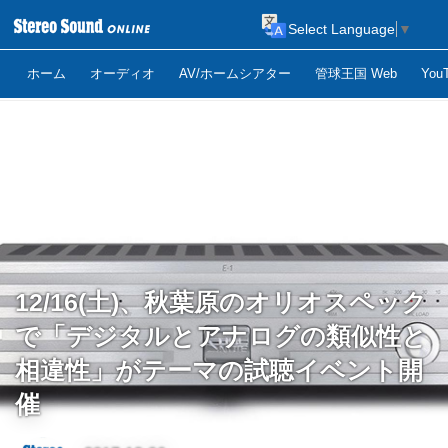
Select Language
▼
ホーム
オーディオ
AV/ホームシアター
管球王国 Web
Yo
12/16(土)、秋葉原のオリオスペック
で「デジタルとアナログの類似性と
相違性」がテーマの試聴イベント開
催