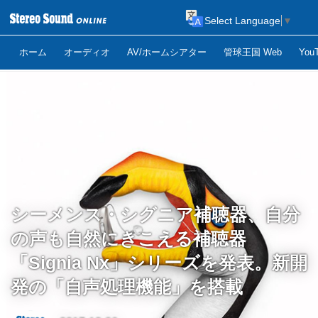
Select Language
▼
ホーム
オーディオ
AV/ホームシアター
管球王国 Web
Yo
シーメンス・シグニア補聴器、自分
の声も自然にきこえる補聴器
「Signia Nx」シリーズを発表。新開
発の「自声処理機能」を搭載