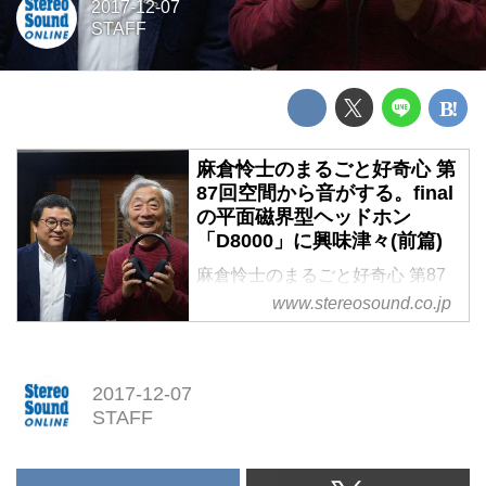
2017-12-07
STAFF
麻倉怜士のまるごと好奇心 第
87回空間から音がする。final
の平面磁界型ヘッドホン
「D8000」に興味津々(前篇)
麻倉怜士のまるごと好奇心 第87
回
www.stereosound.co.jp
空間から音がする。finalの平面磁
界型ヘッドホン「D8000」に興味
津々(前篇)
2017-12-07
STAFF