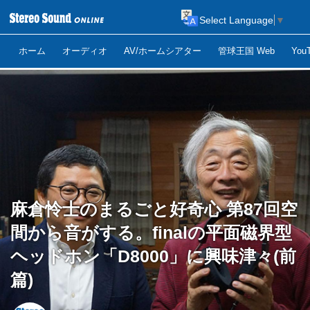
Select Language
▼
ホーム
オーディオ
AV/ホームシアター
管球王国 Web
Yo
麻倉怜士のまるごと好奇心 第87回空
間から音がする。finalの平面磁界型
ヘッドホン「D8000」に興味津々(前
篇)