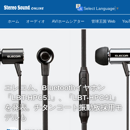
Select Language
▼
ホーム
オーディオ
AV/ホームシアター
管球王国 Web
Yo
エレコム、Bluetoothイヤホン
「LBT-HPC51」、「LBT-HPC41」
を発表。チタンコート振動板採用モ
デルも