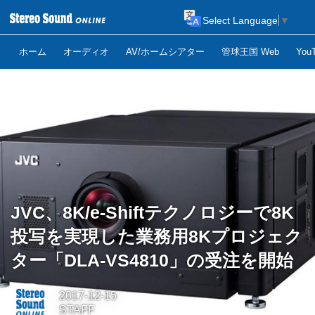
Select Language
▼
ホーム
オーディオ
AV/ホームシアター
管球王国 Web
Yo
JVC、8K/e-Shiftテクノロジーで8K
投写を実現した業務用8Kプロジェク
ター「DLA-VS4810」の受注を開始
2017-12-15
STAFF