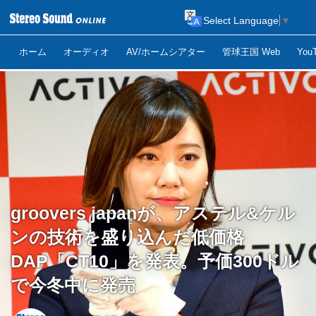
Select Language
▼
ホーム
オーディオ
AV/ホームシアター
管球王国 Web
Yo
groovers japanが、アステル&ケル
ンの技術を盛り込んだ低価格
DAP「CT10」を発表。予価300ドル
で今冬中に発売