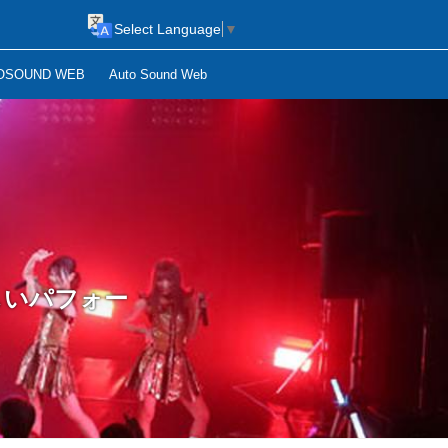
Select Language
▼
OSOUND WEB
Auto Sound Web
しいパフォー