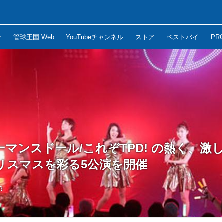
ー
管球王国 Web
YouTubeチャンネル
ストア
ベストバイ
PR
マンスドール/これぞTPD! の熱く、激
リスマスを彩る5公演を開催
9