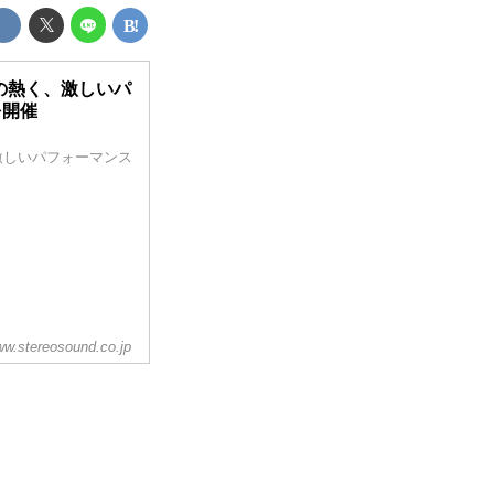
 の熱く、激しいパ
を開催
、激しいパフォーマンス
w.stereosound.co.jp