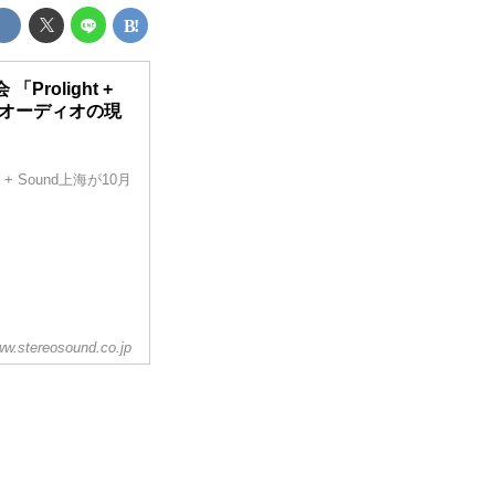
olight +
ロオーディオの現
+ Sound上海が10月
w.stereosound.co.jp