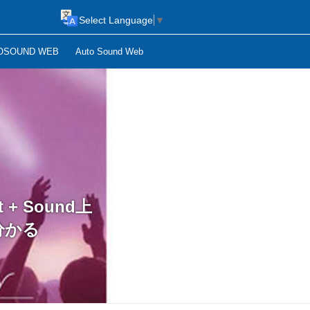
Select Language
▼
OSOUND WEB
Auto Sound Web
+ Sound上
分かる