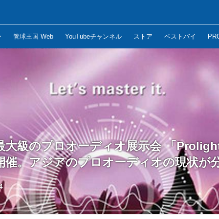
ー
管球王国 Web
YouTubeチャンネル
ストア
ベストバイ
PR
級のプロオーディオ展示会 「Prolight 
月開催。アジアのプロオーディオの現状が
4