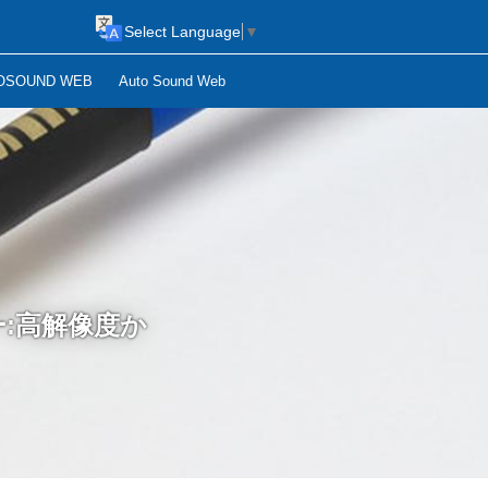
Select Language
▼
OSOUND WEB
Auto Sound Web
ー:高解像度か