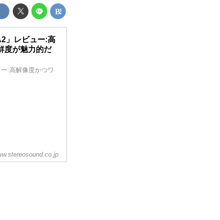
2」レビュー:高
鮮度が魅力的だ
ュー:高解像度かつワ
w.stereosound.co.jp