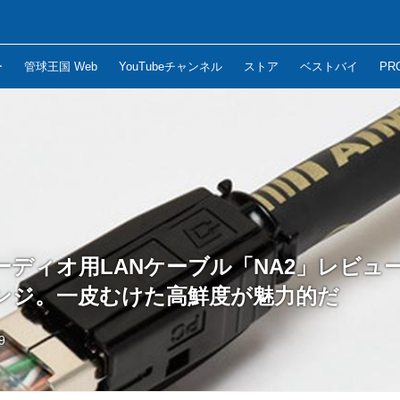
ー
管球王国 Web
YouTubeチャンネル
ストア
ベストバイ
PR
ディオ用LANケーブル「NA2」レビュ
ンジ。一皮むけた高鮮度が魅力的だ
9