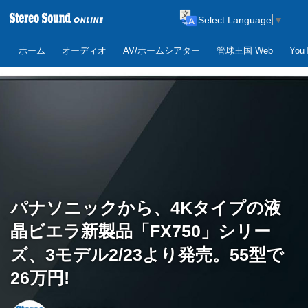
Select Language
▼
ホーム
オーディオ
AV/ホームシアター
管球王国 Web
Yo
パナソニックから、4Kタイプの液
晶ビエラ新製品「FX750」シリー
ズ、3モデル2/23より発売。55型で
26万円!