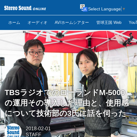
Select Language
▼
ホーム
オーディオ
AV/ホームシアター
管球王国 Web
Yo
TBSラジオでのローランドM-5000
の運用その導入した理由と、使用感
について技術部の3氏に話を伺った
2018-02-01
STAFF