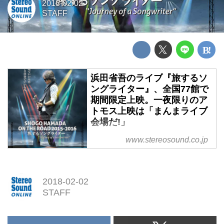
2018-02-02
STAFF
浜田省吾のライブ『旅するソ
ングライター』、全国77館で
期間限定上映。一夜限りのア
トモス上映は「まんまライブ
会場だ!」
浜田省吾のライブ映像『旅するソ
www.stereosound.co.jp
ングライター』が、全国77館で期
間限定上映。一夜限りのアトモス
上映は「まんまライブ会場だ!」
2018-02-02
STAFF