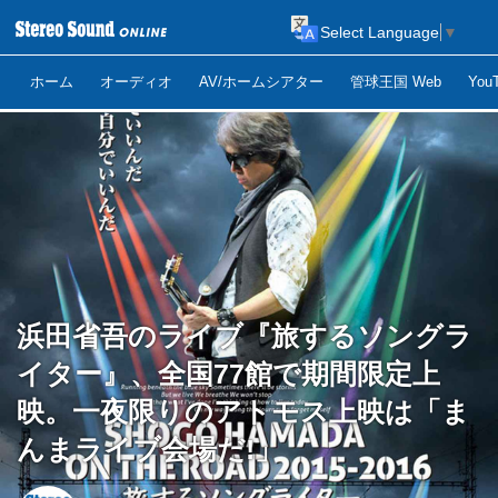
Select Language
▼
ホーム
オーディオ
AV/ホームシアター
管球王国 Web
Yo
浜田省吾のライブ『旅するソングラ
イター』、全国77館で期間限定上
映。一夜限りのアトモス上映は「ま
んまライブ会場だ!」