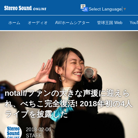
Select Language
▼
ホーム
オーディオ
AV/ホームシアター
管球王国 Web
Yo
notall/ファンの大きな声援に迎えら
れ、べちこ完全復活! 2018年初の4人
ライブを披露した
2018-02-06
STAFF