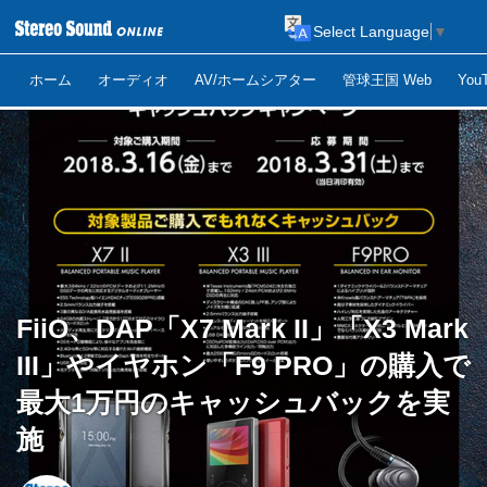
Select Language
▼
ホーム
オーディオ
AV/ホームシアター
管球王国 Web
Yo
FiiO、DAP「X7 Mark II」「X3 Mark
III」やイヤホン「F9 PRO」の購入で
最大1万円のキャッシュバックを実
施