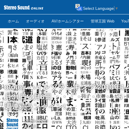
Select Language
▼
ホーム
オーディオ
AV/ホームシアター
管球王国 Web
Yo
ototoy ハイレゾランキング 2018年1
月31日-2月6日 ・・・・・・・・・5
週連続ランクイン!
2018-02-09
STAFF