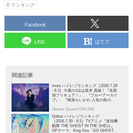
ランキング
Facebook
はてブ
LINE
関連記事
mora ハイレゾランキング［2026.7.28
- 8.3］今週の1位は坂本 真綾！『名探
偵プリキュア！』、『ブルーアーカイ
ブ』、『映画ちいかわ 人魚の島のひ
みつ』関連楽曲や、YOASOBIのEP、
Stereo Sound ONLINE
PenthouseのALもランクイン
Qobuz ハイレゾランキング
［2026.7.30 - 8.5］TVアニメ『攻殻機
動隊 THE GHOST IN THE SHELL』
OPテーマ、King Gnu「GO GHOST」