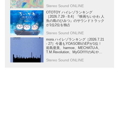
が第1位にランクイン！
Stereo Sound ONLINE
OTOTOY ハイレゾランキング
［2026.7.29 - 8.4］『映画ちいかわ 人
魚の島のひみつ』のサウンドトラック
が1位2位を独占
Stereo Sound ONLINE
mora ハイレゾランキング［2026.7.21
- 27］今週もYOASOBIのEPが1位！
前島亜美、harmoe、MECHATU-A、
T.M.Revolution、MyGO!!!!!のALや、
STARGLOW、ReoNa、U-KNOWの
Stereo Sound ONLINE
SG、ハコニワリリィの楽曲もランク
イン！