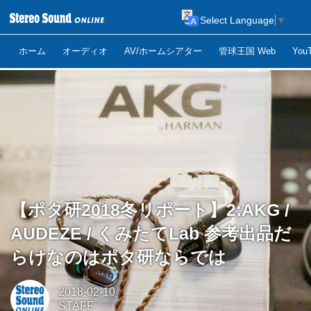
Select Language
▼
ホーム
オーディオ
AV/ホームシアター
管球王国 Web
Yo
【ポタ研2018冬リポート】2:AKG /
AUDEZE / くみたてLab 参考出品だ
らけなのはポタ研ならでは
2018-02-10
STAFF