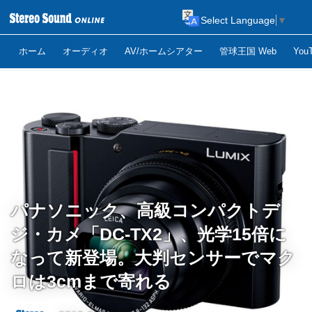
Select Language
▼
ホーム
オーディオ
AV/ホームシアター
管球王国 Web
Yo
パナソニック、高級コンパクトデ
ジ・カメ「DC-TX2」、光学15倍に
なって新登場。大判センサーでマク
ロは3cmまで寄れる