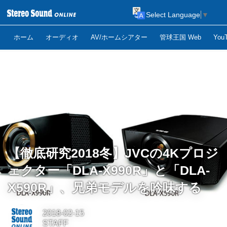
Select Language
▼
ホーム
オーディオ
AV/ホームシアター
管球王国 Web
Yo
【徹底研究2018冬】JVCの4Kプロジ
ェクター「DLA-X990R」と「DLA-
X590R」、兄弟モデルを吟味する
2018-02-15
STAFF